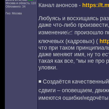
Москва и область: 110
Канал анонсов -
https://t
Обломинго: 34
Гео: Москва
Любуясь и восхищаясь раз
даже что-либо произвести,
изменение📈 произошло поч
ключевых (кадровых) (
htt
что при таком принципиа
даже меняют имя, ну то ес
такая как все, “мы не про
уловки.
◾️ Создаётся качественны
сдвиги – оповещаем, движ
имеются ошибки/недочёты –