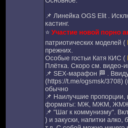
Основное:
📌 Линейка OGS Elit . Иск
кастинг.
⭐️
Участие новой порно 
патриотических моделей (
прежних.
Особые гостьи Катя КИС (
Плётка. Скоро см. видео-
📌 SEX-марафон 🏁 . Вви
(https://t.me/ogsmsk/3708
обычно
📌 Наилучшие пропорции, 
форматы: МЖ, МЖМ, ЖМЖ
📌 "Шаг к коммунизму". Вк
) и закуски, напитки алко,
т.д. С собой можно ничего 