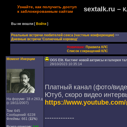
Узнайте, как получить доступ
sextalk.ru –
К
к заблокированным сайтам
Вы не вошли
[
Войти
]
Реальные встречи любителей секса (частные конференции)
>>
Дневные встречи 'Солнечный хоровод'
Новичкам:
Правила КЛС
Список сокращений КЛС
Момент Инерции
OGS Elit. Кастинг новой актрисы и галерея та
28/10/2023 10:35:14
Платный канал (фото/виде
Ютуб, скоро видео интерв
На форуме: 18 л 263 д
https://www.youtube.com
(с 18/11/2007)
Тем: 645
Сообщений: 6228
-------------
Флеймы: 661 (
11%
)
Всего отчетов:
144