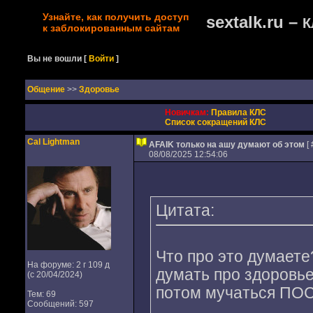
Узнайте, как получить доступ
sextalk.ru –
К
к заблокированным сайтам
Вы не вошли
[
Войти
]
Oбщение
>>
Здоровье
Новичкам:
Правила КЛС
Список сокращений КЛС
Cal Lightman
AFAIK только на ашу думают об этом
[ 
08/08/2025 12:54:06
Цитата:
Что про это думает
На форуме: 2 г 109 д
думать про здоровье
(с 20/04/2024)
потом мучаться ПО
Тем: 69
Сообщений: 597