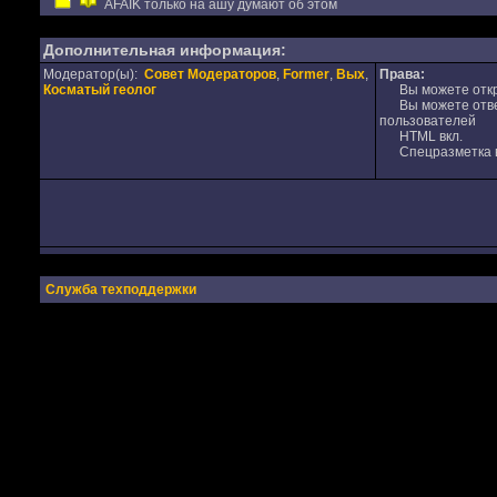
AFAIK только на ашу думают об этом
Дополнительная информация:
Модератор(ы):
Совет Модераторов
,
Former
,
Вых
,
Права:
Косматый геолог
Вы можете откр
Вы можете отвеч
пользователей
HTML вкл.
Спецразметка в
Служба техподдержки