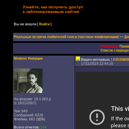
Узнайте, как получить доступ
к заблокированным сайтам
Вы не вошли
[
Войти
]
Реальные встречи любителей секса (частные конференции)
>>
Дн
Новичкам:
Прав
Список сокраще
Момент Инерции
Видео интервью.
[ #
3035809
17/11/2023 12:44:10
На форуме: 18 л 263 д
(с 18/11/2007)
Тем: 645
Сообщений: 6228
Флеймы: 661 (
11%
)
Всего отчетов:
144