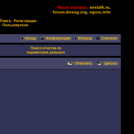
Наши зеркала:
sextalk.ru
,
forum.dosug.org
,
xguru.info
Поиск
·
Регистрация
·
·
Пользователи
Назад
Конференция
Вперед
Списком
Поиск отчетов по
параметрам девушек
Ответить
Цитата