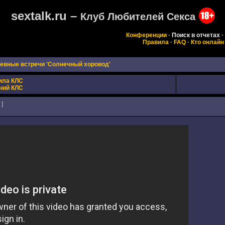
sextalk.ru –
Клуб Любителей Секса
Конференции
·
Поиск в отчетах
·
Правила
·
FAQ
·
Кто онлайн
евные встречи 'Солнечный хоровод'
ила КЛС
ний КЛС
]