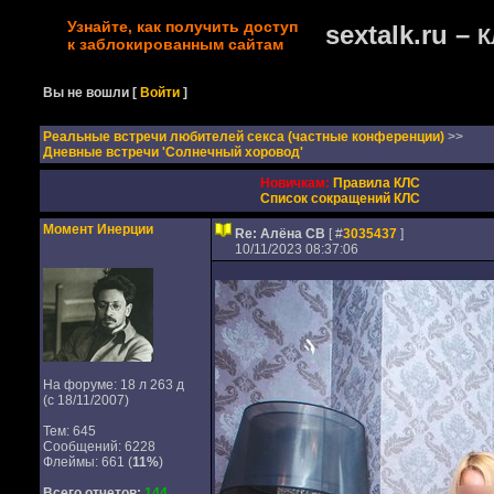
Узнайте, как получить доступ
sextalk.ru –
К
к заблокированным сайтам
Вы не вошли
[
Войти
]
Реальные встречи любителей секса (частные конференции)
>>
Дневные встречи 'Солнечный хоровод'
Новичкам:
Правила КЛС
Список сокращений КЛС
Момент Инерции
Re: Алёна СВ
[ #
3035437
]
10/11/2023 08:37:06
На форуме: 18 л 263 д
(с 18/11/2007)
Тем: 645
Сообщений: 6228
Флеймы: 661 (
11%
)
Всего отчетов:
144