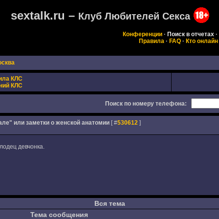
sextalk.ru –
Клуб Любителей Секса
Конференции
·
Поиск в отчетах
·
Правила
·
FAQ
·
Кто онлайн
осква
ила КЛС
ний КЛС
Поиск по номеру телефона:
але" или заметки о женской анатомии
[ #
530612
]
лодец девчонка.
Вся тема
Тема сообщения