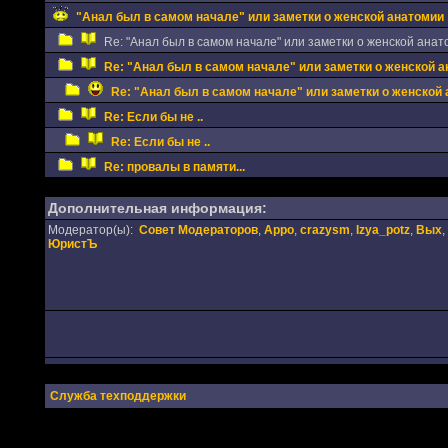
"Анал был в самом начале" или заметки о женской анатомии
Re: "Анал был в самом начале" или заметки о женской анат
Re: "Анал был в самом начале" или заметки о женской 
Re: "Анал был в самом начале" или заметки о женской
Re: Если бы не ..
Re: Если бы не ..
Re: провалы в памяти...
Дополнительная информация:
Модератор(ы):
Совет Модераторов
,
Appo
,
crazysm
,
Izya_potz
,
Вых
,
ЮристЪ
Служба техподдержки