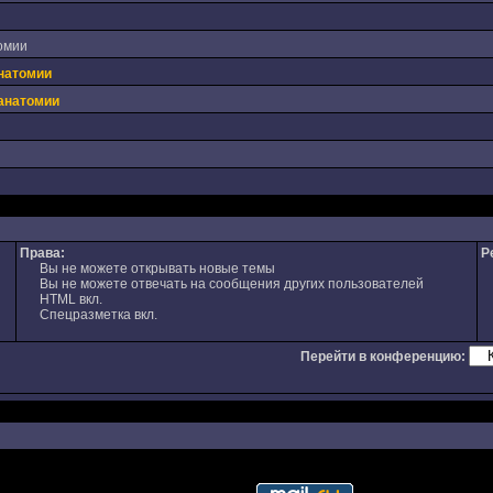
омии
анатомии
 анатомии
Права:
Р
Вы не можете открывать новые темы
Вы не можете отвечать на сообщения других пользователей
HTML вкл.
Спецразметка вкл.
Перейти в конференцию: