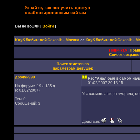
Узнайте, как получить доступ
к заблокированным сайтам
Вы не вошли
[
Войти
]
Kлуб Любителей Секса® – Москва
>>
Клуб Любителей Секса® – М
Новичкам:
Прав
Список сокраще
Поиск отчетов по
параметрам девушек
дрочун999
Re: "Анал был в самом нач
01/02/2007 20:13:15
На форуме: 19 л 185 д
(с 01/02/2007)
Уважаемого автора чморила, мо
Тем: 0
Сообщений: 3
Действия: