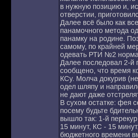
в нужную позицию и, и
отверстии, приготовилс
Далее всё было как все
панамочного метода од
панамку на родине. По
самому, по крайней мер
одевать РТИ №2 норма
Далее последовал 2-й 
сообщено, что время ко
КСу. Молча докурив (н
одел шляпу и направилс
не дают даже отстреля
В сухом остатке: фея с
посему будьте бдительн
вышло так: 1-й перекур 
15 минут, КС - 15 минут
бюджетного времени вм