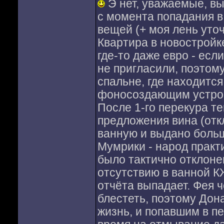
Э нет, уважаемые, вы
с момента попадания в 
вещей (+ моя лень уто
Квартира в новостройк
где-то даже евро - есл
не пригласили, поэтому 
спальне, где находитс
фоносоздающим устрой
После 1-го перекура те
предложения вина (отк
ванную и выдано боль
Мумрики - народ практ
было тактично отклоне
отсутствию в ванной К
отчёта выпадает. Фея ч
блестеть, поэтому До
жизнь, и попавшим в п