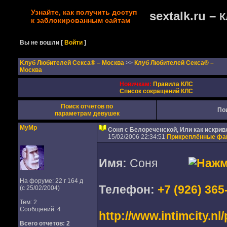
Узнайте, как получить доступ
sextalk.ru –
К
к заблокированным сайтам
Вы не вошли
[
Войти
]
Kлуб Любителей Секса® – Москва
>>
Клуб Любителей Секса® –
Москва
Новичкам:
Правила КЛС
Список сокращений КЛС
Поиск отчетов по
По
параметрам девушек
MyMp
Соня с Белореченской, Или как искрив
15/02/2006 22:34:51
Прикреплённые ф
Имя:
Соня
На форуме: 22 г 164 д
Телефон:
+7 (926) 365
(с 25/02/2004)
Тем: 2
Сообщений: 4
http://www.intimcity.n
Всего отчетов:
2