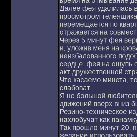
время на отмывание да
Далее фея удалилась в
просмотром телеящика.
перемещается по кварт
отражается на совмест
Через 5 минут фея вер
и, уложив меня на кров
неизбалованного подо
сердце, фея на ощупь о
акт дружественной стр
Что касаемо минета, т
слабоват.
Я не большой любитель
движений вверх вниз бы
Резино-техническое из
нахлобучат как панамку
Так прошло минут 20, 
желание использовать