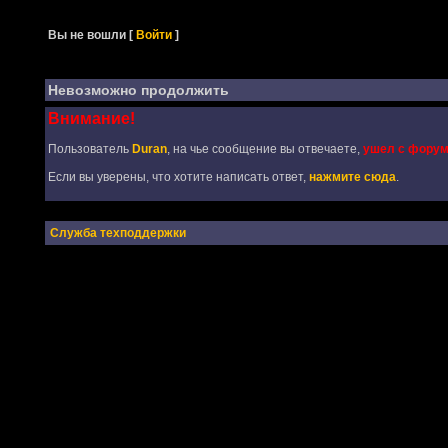
Вы не вошли
[
Войти
]
Невозможно продолжить
Внимание!
Пользователь
Duran
, на чье сообщение вы отвечаете,
ушел с фору
Если вы уверены, что хотите написать ответ,
нажмите сюда
.
Служба техподдержки