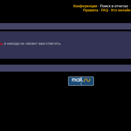
Конференции
·
Поиск в отчетах
·
Правила
·
FAQ
·
Кто онлайн
ма
, и никогда не сможет вам ответить.