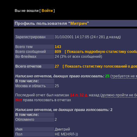
Вы не вошли
[
Войти
]
Профиль пользователя “
Митрич
”
Зарегистрирован
31/10/2001 14:17:05 (24 г 281 д назад)
Всего тем
143
Всего сообщений
809
[ Показать подробную статистику сооб
Во Флеймах
24 (3% от всех сообщений)
Всего отчетов
27
[ Показать статистику голосований о дов
Написано отчетов, дающих право голосовать:
25
(
требуется не 
В том числе:
Москва и область
25
Последний отчет был написан
14 л. 32 д.
назад
(
должно пройти не б
Нет
права голосовать в отчетах
Написано отчетов, не дающих права голосовать:
2
В том числе:
Обломинго
2
Имя
Дмитрий
Пол
НЕ МЕНЯЛ-))