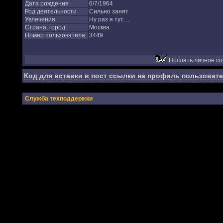
Дата рождения
6/7/1964
Род деятельности
Сильно занят
Увлечения
Ну раз я тут.....
Страна, город
Москва
Номер пользователя
3449
Послать личное с
Код для вставки в пост ссылки на профиль пользовате
Служба техподдержки