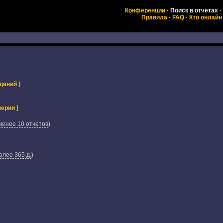
Конференции
·
Поиск в отчетах
·
Правила
·
FAQ
·
Кто онлайн
щений ]
ерии ]
менее 10 отчетов
)
олее 365 д.
)