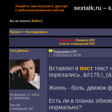
Узнайте, как получить доступ
sextalk.ru –
К
к заблокированным сайтам
Вы не вошли
[
Войти
]
Прочее
>>
Техподдержка
Новичкам:
Правила КЛС
Список сокращений КЛС
Cal Lightman
Поддержка UTF
17/11/2024 11:55:30
Вставлял в
пост
текст 
порезались. &#175;\_(&
Жизнь - боль, движок ф
На форуме: 2 г 109 д
(с 20/04/2024)
Есть ли в планах обно
Тем: 69
нормально?
Сообщений: 597