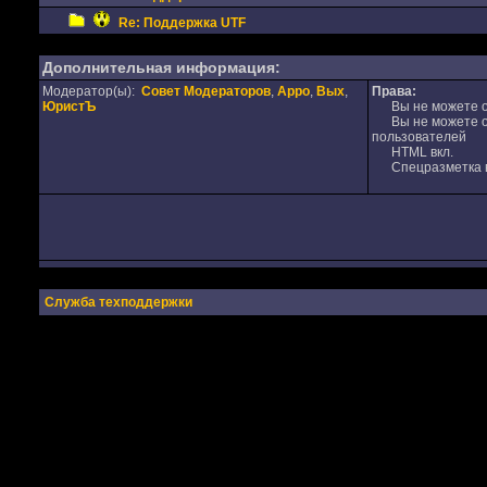
Re: Поддержка UTF
Дополнительная информация:
Модератор(ы):
Совет Модераторов
,
Appo
,
Вых
,
Права:
ЮристЪ
Вы не можете от
Вы не можете от
пользователей
HTML вкл.
Спецразметка в
Служба техподдержки