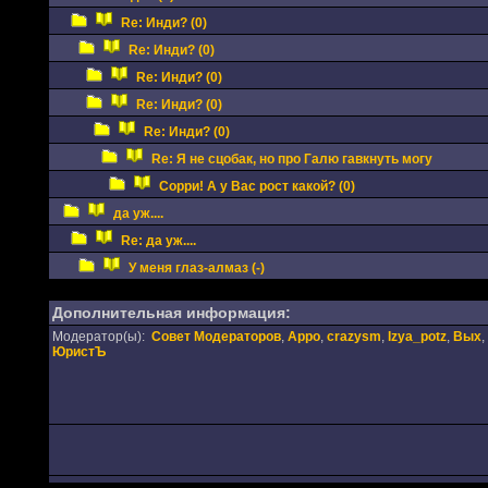
Re: Инди? (0)
Re: Инди? (0)
Re: Инди? (0)
Re: Инди? (0)
Re: Инди? (0)
Re: Я не сцобак, но про Галю гавкнуть могу
Сорри! А у Вас рост какой? (0)
да уж....
Re: да уж....
У меня глаз-алмаз (-)
Дополнительная информация:
Модератор(ы):
Совет Модераторов
,
Appo
,
crazysm
,
Izya_potz
,
Вых
,
ЮристЪ