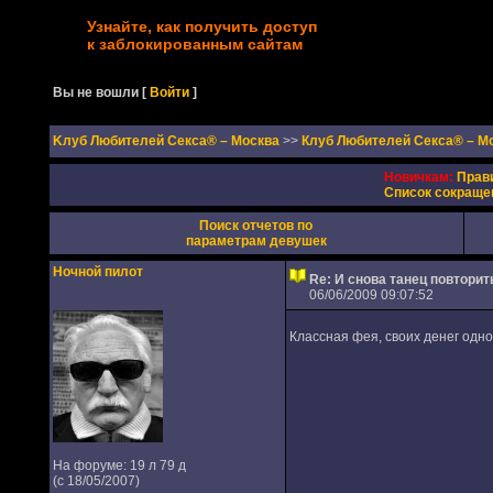
Узнайте, как получить доступ
к заблокированным сайтам
Вы не вошли
[
Войти
]
Kлуб Любителей Секса® – Москва
>>
Клуб Любителей Секса® – М
Новичкам:
Прав
Список сокраще
Поиск отчетов по
параметрам девушек
Ночной пилот
Re: И снова танец повторить
06/06/2009 09:07:52
Классная фея, своих денег одно
На форуме: 19 л 79 д
(с 18/05/2007)