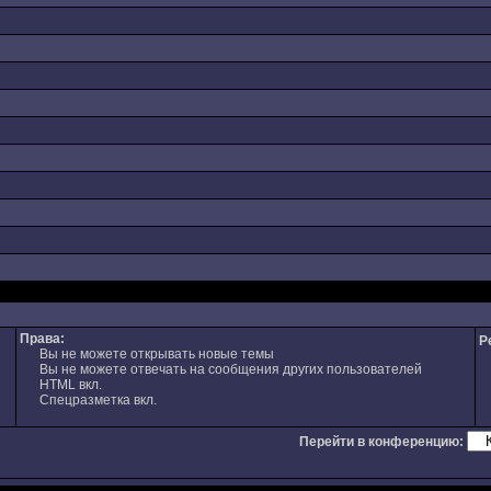
Права:
Р
Вы не можете открывать новые темы
Вы не можете отвечать на сообщения других пользователей
HTML вкл.
Спецразметка вкл.
Перейти в конференцию: