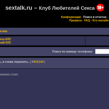
sextalk.ru –
Клуб Любителей Секса
Конференции
·
Поиск в отчетах
·
Правила
·
FAQ
·
Кто онлайн
осква
ила КЛС
ний КЛС
Поиск по номеру телефона:
, и снова пережить..
[ #
915144
]
значно стоит.