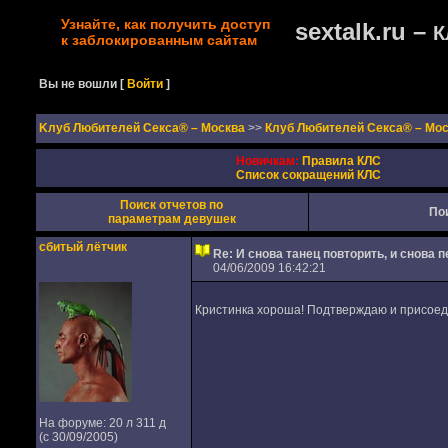
Узнайте, как получить доступ
sextalk.ru –
К
к заблокированным сайтам
Вы не вошли
[
Войти
]
Kлуб Любителей Секса® – Москва
>>
Клуб Любителей Секса® – Мо
Новичкам:
Правила КЛС
Список сокращений КЛС
Поиск отчетов по
По
параметрам девушек
сбитый лётчик
Re: И снова танец повторить, и снова п
04/06/2009 16:42:21
Кристинка хороша! Подтверждаю и присое
На форуме: 20 л 311 д
(с 30/09/2005)