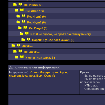
Re: Инди? (0)
Re: Инди? (0)
Re: Инди? (0)
Re: Инди? (0)
Re: Инди? (0)
Re: Я не сцобак, но про Галю гавкнуть могу
Сорри! А у Вас рост какой? (0)
да уж....
Re: да уж....
У меня глаз-алмаз (-)
Дополнительная информация:
Модератор(ы):
Совет Модераторов
,
Appo
,
Права:
crazysm
,
Izya_potz
,
Вых
,
ЮристЪ
Вы не можете от
Вы не можете от
пользователей
HTML вкл.
Спецразметка в