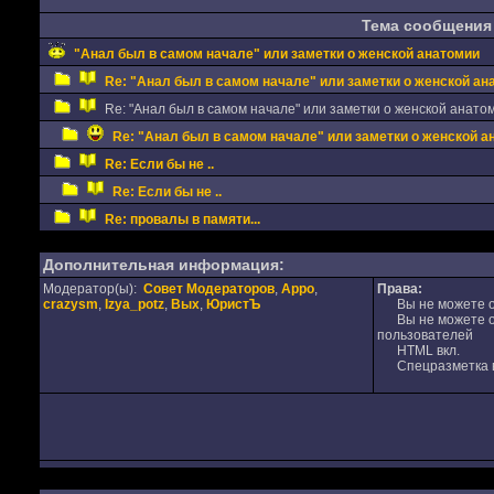
Тема сообщения
"Анал был в самом начале" или заметки о женской анатомии
Re: "Анал был в самом начале" или заметки о женской ан
Re: "Анал был в самом начале" или заметки о женской анато
Re: "Анал был в самом начале" или заметки о женской а
Re: Если бы не ..
Re: Если бы не ..
Re: провалы в памяти...
Дополнительная информация:
Модератор(ы):
Совет Модераторов
,
Appo
,
Права:
crazysm
,
Izya_potz
,
Вых
,
ЮристЪ
Вы не можете от
Вы не можете от
пользователей
HTML вкл.
Спецразметка в