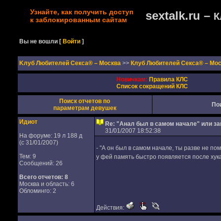
Узнайте, как получить доступ
sextalk.ru –
К
к заблокированным сайтам
Вы не вошли
[
Войти
]
Kлуб Любителей Секса® – Москва
>>
Клуб Любителей Секса® – Мо
Новичкам:
Правила КЛС
Список сокращений КЛС
Поиск отчетов по
По
параметрам девушек
Идиот
Re: "Анал был в самом начале" или з
31/01/2007 18:52:38
На форуме: 19 л 188 д
(с 31/01/2007)
- "А он был в самом начале, ты разве не по
Тем: 9
у фей память быстро появляется после хук
Сообщений: 26
Всего отчетов:
8
Москва и область: 6
Обломинго: 2
Действия: