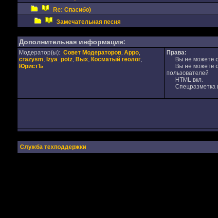
Re: Спасибо)
Замечательная песня
Дополнительная информация:
Модератор(ы):
Совет Модераторов
,
Appo
,
Права:
crazysm
,
Izya_potz
,
Вых
,
Косматый геолог
,
Вы не можете от
ЮристЪ
Вы не можете от
пользователей
HTML вкл.
Спецразметка в
Служба техподдержки