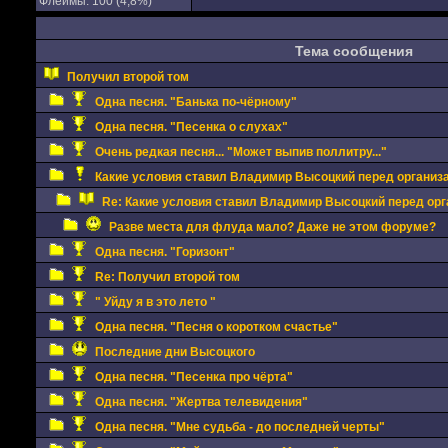
Флеймы: 100 (4,8%)
Тема сообщения
Получил второй том
Одна песня. "Банька по-чёрному"
Одна песня. "Песенка о слухах"
Очень редкая песня... "Может выпив поллитру..."
Какие условия ставил Владимир Высоцкий перед организа
Re: Какие условия ставил Владимир Высоцкий перед орг
Разве места для флуда мало? Даже не этом форуме?
Одна песня. "Горизонт"
Re: Получил второй том
" Уйду я в это лето "
Одна песня. "Песня о коротком счастье"
Последние дни Высоцкого
Одна песня. "Песенка про чёрта"
Одна песня. "Жертва телевидения"
Одна песня. "Мне судьба - до последней черты"