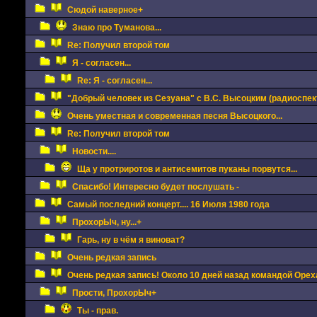
Сюдой наверное+
Знаю про Туманова...
Re: Получил второй том
Я - согласен...
Re: Я - согласен...
"Добрый человек из Сезуана" с В.С. Высоцким (радиоспек
Очень уместная и современная песня Высоцкого...
Re: Получил второй том
Новости....
Ща у протриротов и антисемитов пуканы порвутся...
Спасибо! Интересно будет послушать -
Самый последний концерт.... 16 Июля 1980 года
ПрохорЫч, ну...+
Гарь, ну в чём я виноват?
Очень редкая запись
Очень редкая запись! Около 10 дней назад командой Ореха
Прости, ПрохорЫч+
Ты - прав.