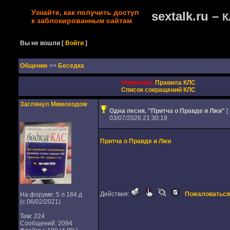
Узнайте, как получить доступ
sextalk.ru –
К
к заблокированным сайтам
Вы не вошли
[
Войти
]
Oбщение
>>
Беседка
Новичкам:
Правила КЛС
Список сокращений КЛС
Заглянул Мимоходом
Одна песня. "Притча о Правде и Лжи"
[
03/07/2026 21:30:18
Притча о Правде и Лжи
Действия:
Пожаловаться
На форуме: 5 л 184 д
(с 06/02/2021)
Тем: 224
Сообщений: 2094