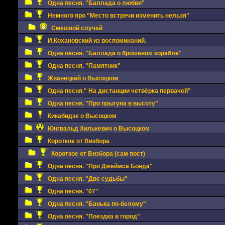
Одна песня. "Баллада о любви"
Немного про "Место встречи изменить нельзя"
Смешной случай
И.Кохановский из воспоминаний.
Одна песня. "Баллада о брошеном корабле"
Одна песня. "Памятник"
Жванецкий о Высоцком
Одна песня." На дистанции четвёрка первачей"
Одна песня. "Про прыгуна в высоту"
Кикабидзе о Высоцком
Юнгвальд Хилькевич о Высоцком
Короткое от Визбора
Короткое от Визбора (сам пост)
Одна песня. "Про Джеймса Бонда"
Одна песня. "Две судьбы"
Одна песня. "07"
Одна песня. "Банька по-белому"
Одна песня. "Поездка в город"