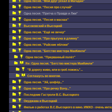
Одна песня. "Мой друг уехал в Магадан"
Одна песня. "Песня про случай"
Одна песня. "Притча о Правде и Лжи"
Одна песня. "Песня о масках"
Высоковский и Высоцкий
Одна песня. "Ещё не вечер"
Одна песня. "Про прыгуна в длинну"
Одна песня. "Райские яблоки"
Одна песня. "Бегство мистера МакКинли"
Одна песня. "Прерванный полёт"
Re: Одна песня. "Бегство мистера МакКинли"
"В дорогу живо, или в гроб ложись"...
Соглашусь во многом.
Одна песня. "Эй, шофёр..."
Одна песня. "Про речку Вачу..."
Последние Гастроли В.С. Высоцкого
Окуджава и Высоцкий
Фильм о работах В.С.Высоцкого в кино. ИМХО - очень инт