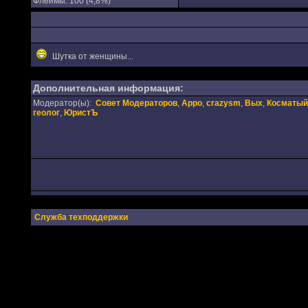
Флеймы: 100 (4,8%)
Шутка от женщины...
Дополнительная информация:
Модератор(ы):
Совет Модераторов
,
Appo
,
crazysm
,
Вых
,
Косматый
геолог
,
ЮристЪ
Служба техподдержки