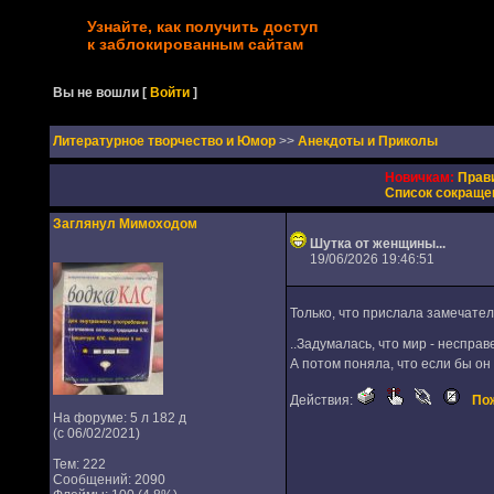
Узнайте, как получить доступ
к заблокированным сайтам
Вы не вошли
[
Войти
]
Литературное творчество и Юмор
>>
Анекдоты и Приколы
Новичкам:
Прав
Список сокраще
Заглянул Мимоходом
Шутка от женщины...
19/06/2026 19:46:51
Только, что прислала замечате
..Задумалась, что мир - несправ
А потом поняла, что если бы о
Действия:
По
На форуме: 5 л 182 д
(с 06/02/2021)
Тем: 222
Сообщений: 2090