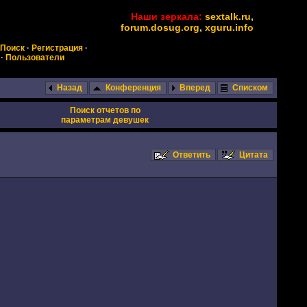
Наши зеркала:
sextalk.ru
,
forum.dosug.org
,
xguru.info
Поиск
·
Регистрация
·
·
Пользователи
Назад
Конференция
Вперед
Списком
Поиск отчетов по
параметрам девушек
Ответить
Цитата