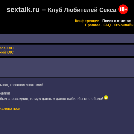
sextalk.ru –
Клуб Любителей Секса
Конференции
·
Поиск в отчетах
·
Правила
·
FAQ
·
Кто онлайн
ила КЛС
ний КЛС
льная, хорошая знакомая!
едлив!
н был справедлив, то муж давным давно набил бы мне ебало!
жаловаться