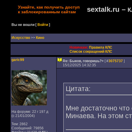
Узнайте, как получить доступ
sextalk.ru –
К
к заблокированным сайтам
Вы не вошли
[
Войти
]
Искусство
>>
Кино
Новичкам:
Правила КЛС
Список сокращений КЛС
garic99
Re: Быков, говоришь?+
[ #
3075737
]
15/12/2025 14:32:35
Цитата:
Мне достаточно что
На форуме: 22 г 197 д
Минаева. На этом ст
(с 21/01/2004)
Тем: 2862
Сообщений: 79856