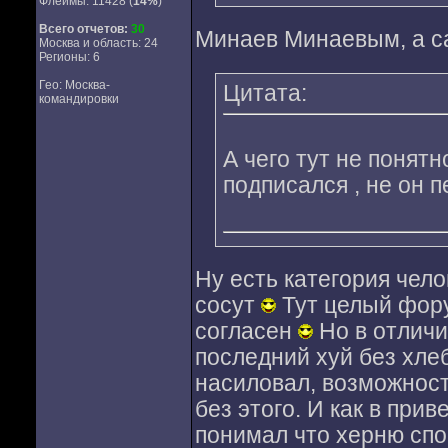
Флеймы: 11428 (
14%
)
Всего отчетов:
30
Минаев Минаевым, а с
Москва и область: 24
Регионы: 6
Гео: Москва-
Цитата:
командировки
А чего тут не понятн
подписался , не он 
Ну есть категория чело
сосут
Тут целый фору
согласен
Но в отличи
последний хуй без хлеб
насиловал, возможност
без этого. И как в пр
понимал что херню спор