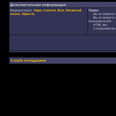
Дополнительная информация:
Модератор(ы):
Appo
,
crazysm
,
Вых
,
Косматый
Права:
геолог
,
ЮристЪ
Вы не можете от
Вы не можете от
пользователей
HTML вкл.
Спецразметка в
Служба техподдержки