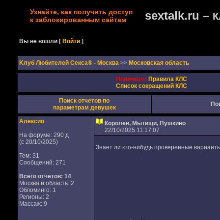
Узнайте, как получить доступ
sextalk.ru –
К
к заблокированным сайтам
Вы не вошли
[
Войти
]
Kлуб Любителей Секса® - Москва
>>
Московская область
Новичкам:
Правила КЛС
Список сокращений КЛС
Поиск отчетов по
По
параметрам девушек
Алексио
Королев, Мытищи, Пушкино
22/10/2025 11:17:07
На форуме: 290 д
(с 20/10/2025)
Знает ли кто-нибудь проверенные варианты
Тем: 31
Сообщений: 271
Всего отчетов:
14
Москва и область: 2
Обломинго: 1
Регионы: 2
Массаж: 9