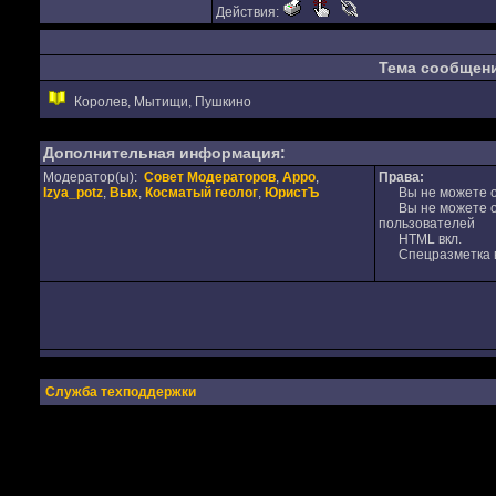
Действия:
Тема сообщен
Королев, Мытищи, Пушкино
Дополнительная информация:
Модератор(ы):
Совет Модераторов
,
Appo
,
Права:
Izya_potz
,
Вых
,
Косматый геолог
,
ЮристЪ
Вы не можете от
Вы не можете от
пользователей
HTML вкл.
Спецразметка в
Служба техподдержки