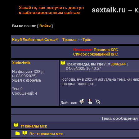
Узнайте, как получить доступ
sextalk.ru –
К
к заблокированным сайтам
Вы не вошли
[
Войти
]
Kлуб Любителей Секса® – Трансы
>>
Трёп
Новичкам:
Правила КЛС
Список сокращений КЛС
Xudozhnik
Трансоведы, вы где?
[ #
3046144
]
04/09/2025 10:46:57
На форуме: 338 д
(с 03/09/2025)
Господа, ну в 2025-м актуальна тема как ни
Ушел с форума
наводки - наше все.
Тем: 0
Сообщений: 4
Действия:
Тема сообщения
тг каналы мск
Re: тг каналы мск