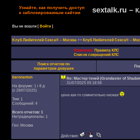
Узнайте, как получить доступ
sextalk.ru –
К
к заблокированным сайтам
Вы не вошли
[
Войти
]
Kлуб Любителей Секса® – Москва
>>
Клуб Любителей Секса® – Мо
Новичкам:
Правила КЛС
Список сокращений КЛС
Поиск отчетов по
По
параметрам девушек
baronanton
Re: Мастер теней (Grandaster of Shado
31/07/2025 05:18:56
На форуме: 1 г 8 д
(с 28/07/2025)
цена как-то сомнительно низкая
Тем: 1
Сообщений: 4
Всего отчетов:
1
Нетрадиционалы: 1
Гео: Москва
Действия: