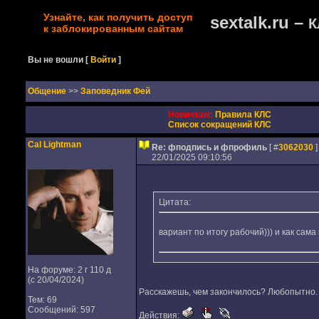
Узнайте, как получить доступ
sextalk.ru –
К
к заблокированным сайтам
Вы не вошли
[
Войти
]
Oбщение
>>
Заповедник Фей
Новичкам:
Правила КЛС
Список сокращений КЛС
Cal Lightman
Re: фподпись и фпрофиль
[ #
3062030
]
22/01/2025 09:10:56
Цитата:
вариант по итогу рабочий))) и как сам
На форуме: 2 г 110 д
(с 20/04/2024)
Расскажешь, чем закончилось? Любопытно.
Тем: 69
Сообщений: 597
Действия: