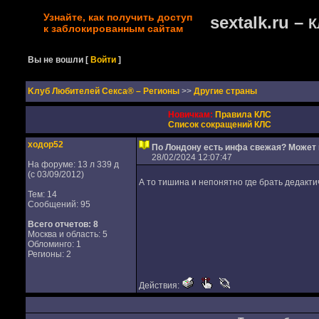
Узнайте, как получить доступ
sextalk.ru –
К
к заблокированным сайтам
Вы не вошли
[
Войти
]
Kлуб Любителей Секса® – Регионы
>>
Другие страны
Новичкам:
Правила КЛС
Список сокращений КЛС
ходор52
По Лондону есть инфа свежая? Может
28/02/2024 12:07:47
На форуме: 13 л 339 д
(с 03/09/2012)
А то тишина и непонятно где брать дедакти
Тем: 14
Сообщений: 95
Всего отчетов:
8
Москва и область: 5
Обломинго: 1
Регионы: 2
Действия: