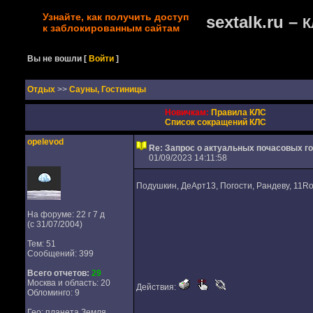
Узнайте, как получить доступ
sextalk.ru –
К
к заблокированным сайтам
Вы не вошли
[
Войти
]
Oтдых
>>
Сауны, Гостиницы
Новичкам:
Правила КЛС
Список сокращений КЛС
opelevod
Re: Запрос о актуальных почасовых го
01/09/2023 14:11:58
Подушкин, ДеАрт13, Погости, Рандеву, 11Ro
На форуме: 22 г 7 д
(с 31/07/2004)
Тем: 51
Сообщений: 399
Всего отчетов:
29
Москва и область: 20
Действия:
Обломинго: 9
Гео: планета Земля,