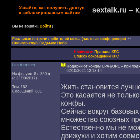
Узнайте, как получить доступ
sextalk.ru –
К
к заблокированным сайтам
Вы не вошли
[
Войти
]
Реальные встречи любителей секса (частные конференции)
>>
Свингер-клуб 'Седьмое Небо'
Новичкам:
Правила КЛС
Список сокращений КЛС
Las Actrices
Подарки от конфы LPA&OPE – при подк
02/10/2021 12:13:14
На форуме: 8 л 350 д
(с 23/08/2017)
Жить становится лучше
Тем: 182
Сообщений: 801
Это касается не тольк
конфы.
Сейчас вокруг базовых
множество союзных про
Естественно мы не мож
движухи и хотим совме