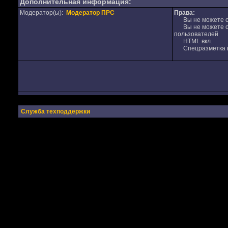
Дополнительная информация:
Модератор(ы):
Модератор ПРС
Права:
Вы не можете от
Вы не можете от
пользователей
HTML вкл.
Спецразметка в
Служба техподдержки