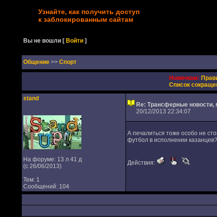
Узнайте, как получить доступ
к заблокированным сайтам
Вы не вошли
[
Войти
]
Oбщение
>>
Спорт
Новичкам:
Прав
Список сокраще
stand
Re: Трансферные новости,
20/12/2013 22:34:07
А печалиться тоже особо не сто
футбол в исполнении казанцев?
На форуме: 13 л 41 д
Действия:
(с 26/06/2013)
Тем: 1
Сообщений: 104