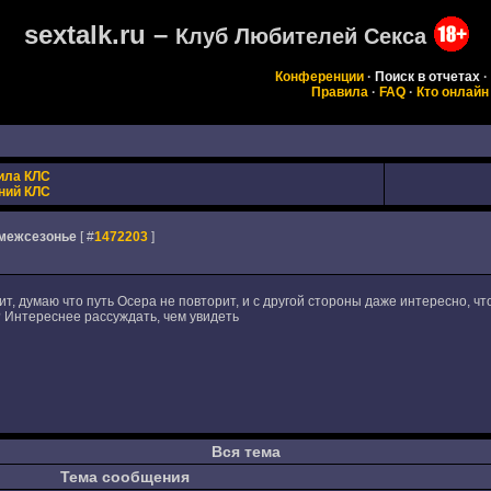
sextalk.ru –
Клуб Любителей Секса
Конференции
·
Поиск в отчетах
·
Правила
·
FAQ
·
Кто онлайн
ила КЛС
ний КЛС
 межсезонье
[ #
1472203
]
ит, думаю что путь Осера не повторит, и с другой стороны даже интересно,
 Интереснее рассуждать, чем увидеть
Вся тема
Тема сообщения