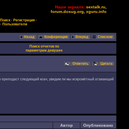
Наши зеркала:
sextalk.ru
,
forum.dosug.org
,
xguru.info
Поиск
·
Регистрация
·
·
Пользователи
Назад
Конференция
Вперед
Списком
Поиск отчетов по
параметрам девушек
Ответить
Цитата
 что преподаст следующий коач, увидим ли мы искромётный атакающий
Автор
Опубликовано