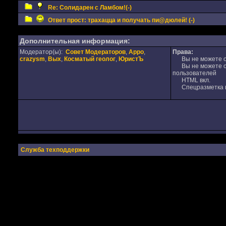
Re: Солидарен с Ламбом!(-)
Ответ прост: трахацца и получать пи@дюлей! (-)
Дополнительная информация:
Модератор(ы):
Совет Модераторов
,
Appo
,
Права:
crazysm
,
Вых
,
Косматый геолог
,
ЮристЪ
Вы не можете от
Вы не можете от
пользователей
HTML вкл.
Спецразметка в
Служба техподдержки