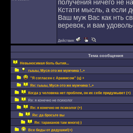
получения ничего не на
Кстати мысль, а если д
Ваш муж Вас как нть св
веревок, и вам удовол
Действия:
Тема сообщения
Невыносимая боль бытия...
гыыы, Муся-это же мужчина !..+
"Я согласен с Арамисом" (ц) +
Re: гыыы, Муся-это же мужчина !..+
Когда у человека нет проблем, он их себе придумывет (+)
Re: я конечно не психолог
Re: я конечно не психолог (+)
Re: да бросьте вы
Re: тараканов там много(-)
Все беды от дедушки!(+)