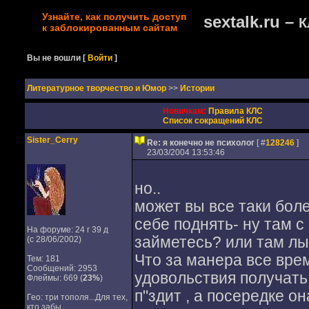
Узнайте, как получить доступ
sextalk.ru –
К
к заблокированным сайтам
Вы не вошли
[
Войти
]
Литературное творчество и Юмор
>>
Истории
Новичкам:
Правила КЛС
Список сокращений КЛС
Sister_Cerry
Re: я конечно не психолог
[ #
128246
]
23/03/2004 13:53:46
но..
может вы все таки бо
себе поднять- ну там 
На форуме: 24 г 39 д
займетесь? или там лы
(с 28/06/2002)
Что за манера все вре
Тем: 181
Сообщений: 2953
удовольствия получать 
Флеймы: 669 (
23%
)
п"здит , а посередке он
Гео:
три тополя...Для тех,
кто забы...