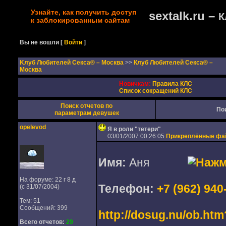
Узнайте, как получить доступ
sextalk.ru –
К
к заблокированным сайтам
Вы не вошли
[
Войти
]
Kлуб Любителей Секса® – Москва
>>
Клуб Любителей Секса® –
Москва
Новичкам:
Правила КЛС
Список сокращений КЛС
Поиск отчетов по
По
параметрам девушек
opelevod
Я в роли "тетери"
03/01/2007 00:26:05
Прикреплённые ф
Имя:
Аня
На форуме: 22 г 8 д
Телефон:
+7 (962) 940
(с 31/07/2004)
Тем: 51
Сообщений: 399
http://dosug.nu/ob.ht
Всего отчетов:
29