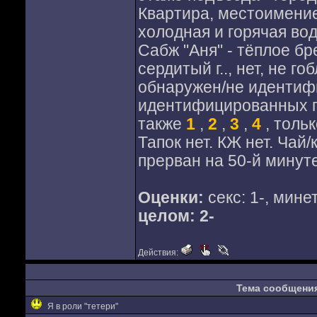
Квартира, местоимение -
холодная и горячая во
Сабж "Аня" - тёплое бр
сердитый г.., нет, не г
обнаружен/не идентиф
идентифицированных п
также
1
,
2
,
3
,
4
, толь
Тапок нет. КЖ нет. Чай
прерван на 50-й минуте
Оценки:
секс: 1-, минет
целом: 2-
Действия:
Тема сообщени
Я в роли "тетери"