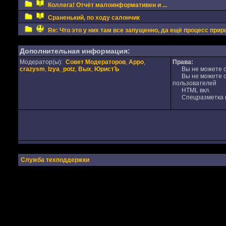
Коллега! Отчёт малоинформативен и ...
Сраненький, по ходу салончик
Re: Что это у них там все запущенно, да ещё процесс прир
Дополнительная информация:
Модератор(ы):
Совет Модераторов
,
Appo
,
Права:
crazysm
,
Izya_potz
,
Вых
,
ЮристЪ
Вы не можете от
Вы не можете от
пользователей
HTML вкл.
Спецразметка в
Служба техподдержки