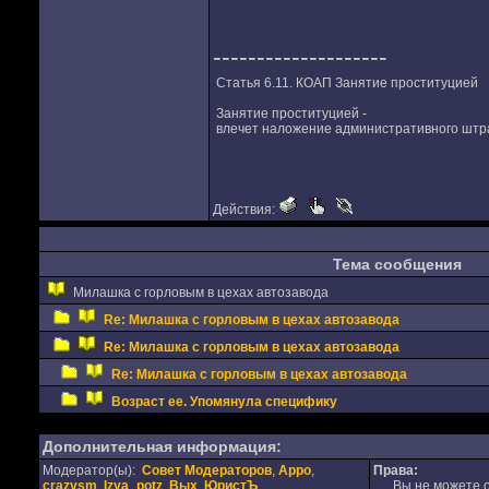
--------------------
Статья 6.11. КОАП Занятие проституцией
Занятие проституцией -
влечет наложение административного штра
Действия:
Тема сообщения
Милашка с горловым в цехах автозавода
Re: Милашка с горловым в цехах автозавода
Re: Милашка с горловым в цехах автозавода
Re: Милашка с горловым в цехах автозавода
Возраст ее. Упомянула специфику
Дополнительная информация:
Модератор(ы):
Совет Модераторов
,
Appo
,
Права:
crazysm
,
Izya_potz
,
Вых
,
ЮристЪ
Вы не можете от