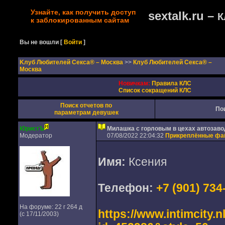
Узнайте, как получить доступ
sextalk.ru –
К
к заблокированным сайтам
Вы не вошли
[
Войти
]
Kлуб Любителей Секса® – Москва
>>
Клуб Любителей Секса® –
Москва
Новичкам:
Правила КЛС
Список сокращений КЛС
Поиск отчетов по
По
параметрам девушек
ЮристЪ
Милашка с горловым в цехах автозаво
Модератор
07/08/2022 22:04:32
Прикреплённые ф
Имя:
Ксения
Телефон:
+7 (901) 734
На форуме: 22 г 264 д
https://www.intimcity.
(с 17/11/2003)