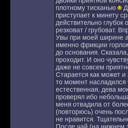
двойки приятной конси
плотному тисканью
Д
приступает к минету ср
действительно глубок о
резковат / грубоват. В
Увы при моей ширине а
именно фрикции горлом
до основания. Сказала,
проходит. И оно чувств
даже не совсем приятн
Старается как может и 
то момент насладился 
естественная, дева мо
проверял ибо небольша
меня отвадила от более
(повторюсь) очень посл
не нравится. Тщательно
После чай (на нижнем э