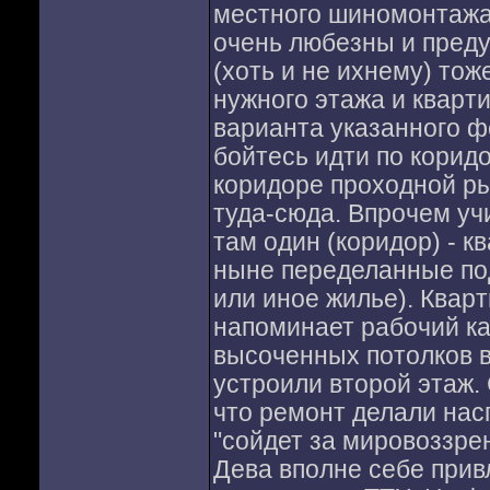
местного шиномонтажа.
очень любезны и преду
(хоть и не ихнему) тож
нужного этажа и кварт
варианта указанного 
бойтесь идти по коридо
коридоре проходной ры
туда-сюда. Впрочем уч
там один (коридор) - к
ныне переделанные под
или иное жилье). Квар
напоминает рабочий ка
высоченных потолков 
устроили второй этаж.
что ремонт делали нас
"сойдет за мировоззрен
Дева вполне себе прив