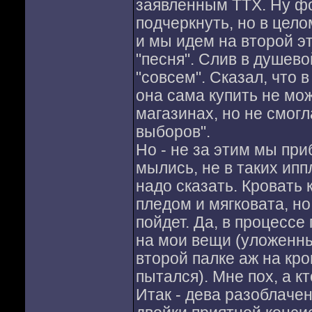
заявленным ТТХ. Ну фо
подчеркнуть, но в цело
и мы идем на второй э
"песня". Слив в душево
"совсем". Сказал, что 
она сама купить не мож
магазинах, но не смогл
выборов".
Но - не за этим мы при
мылись, не в таких ипп
надо сказать. Кровать 
пледом и мягковата, но
пойдет. Да, в процессе 
на мои вещи (уложенны
второй палке аж на кро
пытался). Мне пох, а к
Итак - дева разоблаче