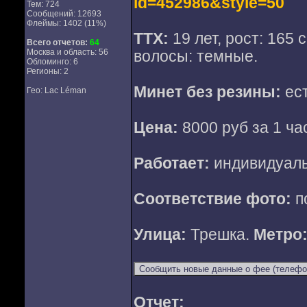
id=452986&style=50
Тем: 724
Сообщений: 12693
Флеймы: 1402 (11%)
ТТХ:
19 лет, рост: 165 с
Всего отчетов:
64
Москва и область: 56
волосы: темные.
Обломинго: 6
Регионы: 2
Минет без резины:
ес
Гео: Lac Léman
Цена:
8000 руб за 1 ча
Работает:
индивидуаль
Соответствие фото:
п
Улица:
Трешка.
Метро
Отчет: