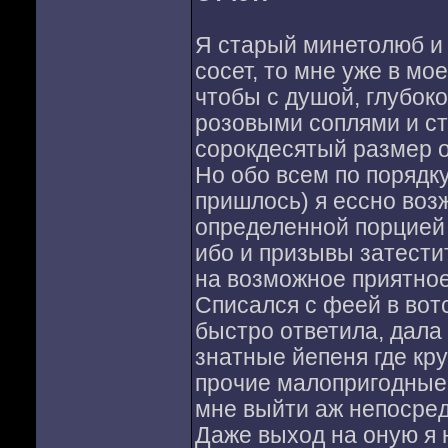
Я старый минетолюб и
сосет, то мне уже в мо
чтобы с душой, глубоко
розовыми соплями и ст
сорокдесятый размер 
Но обо всем по порядку
пришлось) я ессно воз
определенной порцией 
ибо и призывы затести
на возможное приятно
Списался с феей в вот
быстро ответила, дала
знатные йепеня где кр
прочие малопригодные
мне выйти аж непосред
Даже выход на оную я 