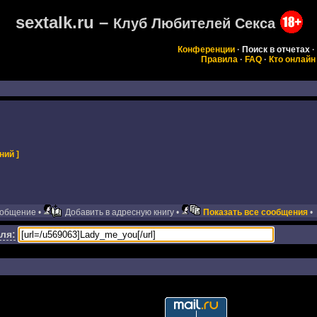
sextalk.ru –
Клуб Любителей Секса
Конференции
·
Поиск в отчетах
·
Правила
·
FAQ
·
Кто онлайн
ний ]
ообщение •
Добавить в адресную книгу •
Показать все сообщения
•
ля: