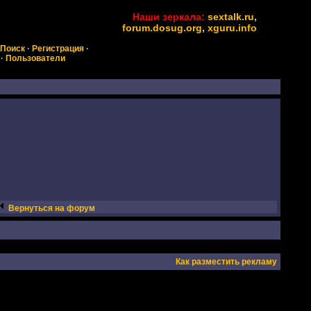
Наши зеркала:
sextalk.ru
,
forum.dosug.org
,
xguru.info
Поиск
·
Регистрация
·
·
Пользователи
Вернуться на форум
Как разместить рекламу