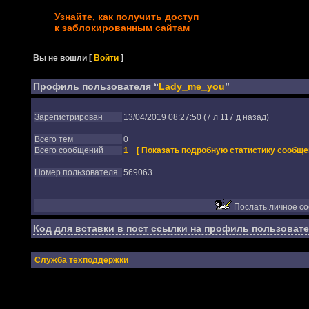
Узнайте, как получить доступ
к заблокированным сайтам
Вы не вошли
[
Войти
]
Профиль пользователя “
Lady_me_you
”
Зарегистрирован
13/04/2019 08:27:50 (7 л 117 д назад)
Всего тем
0
Всего сообщений
1
[ Показать подробную статистику сообще
Номер пользователя
569063
Послать личное с
Код для вставки в пост ссылки на профиль пользовате
Служба техподдержки