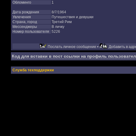
Обломинго
1
Дата рождения
8/7/1964
Увлечения
Путешествия и девушки
Страна, город
Третий Рим
Мессенджеры
В личку
Номер пользователя
5226
Послать личное сообщение •
Добавить в адре
Код для вставки в пост ссылки на профиль пользовател
Служба техподдержки