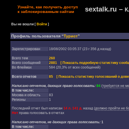
Узнайте, как получить доступ
sextalk.ru –
К
к заблокированным сайтам
Вы не вошли
[
Войти
]
Профиль пользователя “
Турист
”
Зарегистрирован
18/08/2002 03:05:37 (23 г 356 д назад)
Всего тем
260
Всего сообщений
2881
[ Показать подробную статистику сообщ
Во Флеймах
584 (20,3% от всех сообщений)
Всего отчетов
85
[ Показать статистику голосований о дове
Написано отчетов, дающих право голосовать:
84
(
требуется не м
В том числе:
Москва и область
83
Регионы
1
Последний отчет был написан
14 л. 141 д.
назад
(
должно пройти не бо
Нет
права голосовать в отчетах
Написано отчетов, не дающих права голосовать:
1
В том числе: