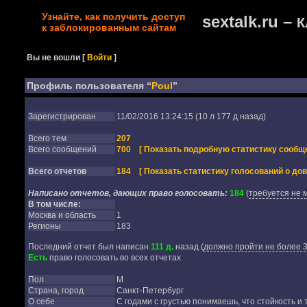
Узнайте, как получить доступ
sextalk.ru –
К
к заблокированным сайтам
Вы не вошли
[
Войти
]
Профиль пользователя “
Poul
”
Зарегистрирован
11/02/2016 13:24:15 (10 л 177 д назад)
Всего тем
207
Всего сообщений
700
[ Показать подробную статистику сообще
Всего отчетов
184
[ Показать статистику голосований о дов
Написано отчетов, дающих право голосовать:
184
(
требуется не 
В том числе:
Москва и область
1
Регионы
183
Последний отчет был написан
111 д.
назад
(
должно пройти не более 3
Есть
право голосовать во всех отчетах
Пол
М
Страна, город
Санкт-Петербург
О себе
С годами с грустью понимаешь, что стойкость и т