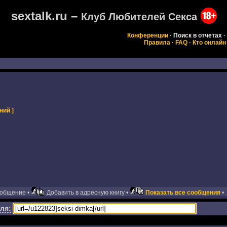
sextalk.ru –
Клуб Любителей Секса
Конференции
·
Поиск в отчетах
·
Правила
·
FAQ
·
Кто онлайн
ний ]
ообщение •
Добавить в адресную книгу •
Показать все сообщения
•
ля: