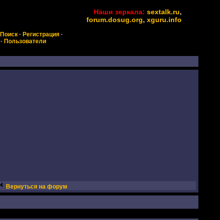
Наши зеркала:
sextalk.ru
,
forum.dosug.org
,
xguru.info
Поиск
·
Регистрация
·
·
Пользователи
Вернуться на форум