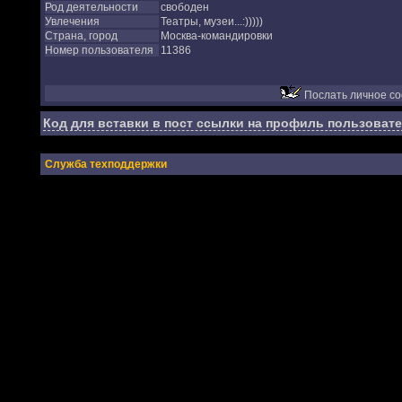
Род деятельности
свободен
Увлечения
Театры, музеи...:)))))
Страна, город
Москва-командировки
Номер пользователя
11386
Послать личное с
Код для вставки в пост ссылки на профиль пользовате
Служба техподдержки