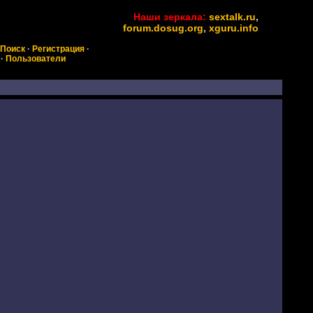
Наши зеркала:
sextalk.ru
,
forum.dosug.org
,
xguru.info
Поиск
·
Регистрация
·
·
Пользователи