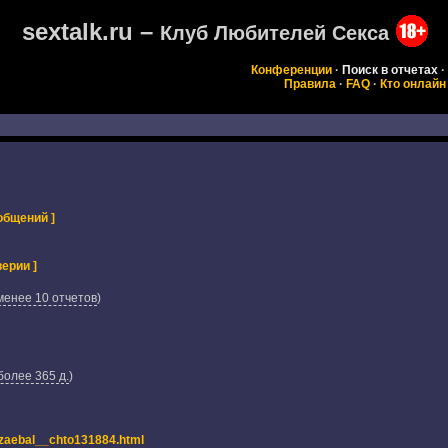
sextalk.ru –
Клуб Любителей Секса
Конференции
·
Поиск в отчетах
·
Правила
·
FAQ
·
Кто онлайн
общений ]
ерии ]
менее 10 отчетов
)
более 365 д.
)
_zaebal__chto131884.html