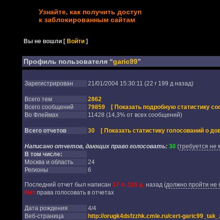
Узнайте, как получить доступ
к заблокированным сайтам
Вы не вошли
[
Войти
]
Профиль пользователя “
garic99
”
Зарегистрирован
21/01/2004 15:30:11 (22 г 199 д назад)
Всего тем
2862
Всего сообщений
79859
[ Показать подробную статистику со
Во Флеймах
11428 (14,3% от всех сообщений)
Всего отчетов
30
[ Показать статистику голосований о дов
Написано отчетов, дающих право голосовать:
30
(
требуется не 
В том числе:
Москва и область
24
Регионы
6
Последний отчет был написан
17 л. 116 д.
назад
(
должно пройти не 
Нет
права голосовать в отчетах
Дата рождения
4/4
Веб-страница
http://orugk4dsfzzhk.cmle.ru/cert-garic99_tak