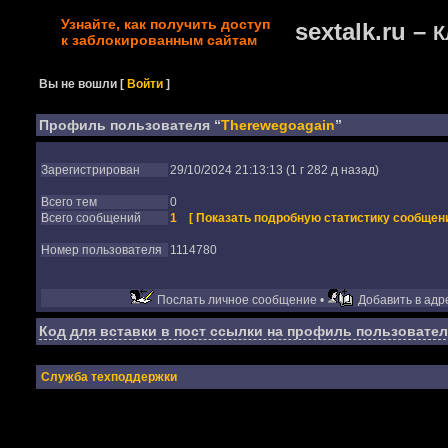
Узнайте, как получить доступ
sextalk.ru –
К
к заблокированным сайтам
Вы не вошли
[
Войти
]
Профиль пользователя “
Therewegoagain
”
Зарегистрирован
29/10/2024 21:13:13 (1 г 282 д назад)
Всего тем
0
Всего сообщений
1
[ Показать подробную статистику сообщени
Номер пользователя
1114780
Послать личное сообщение •
Добавить в адре
Код для вставки в пост ссылки на профиль пользовател
Служба техподдержки