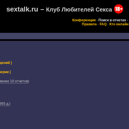
sextalk.ru –
Клуб Любителей Секса
Конференции
·
Поиск в отчетах
·
Правила
·
FAQ
·
Кто онлайн
щений ]
ерии ]
менее 10 отчетов
)
365 д.
)