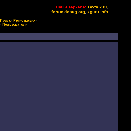
Наши зеркала:
sextalk.ru
,
forum.dosug.org
,
xguru.info
Поиск
·
Регистрация
·
·
Пользователи