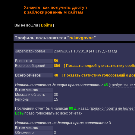
Узнайте, как получить доступ
к заблокированным сайтам
Вы не вошли
[
Войти
]
Профиль пользователя “
rukavgovne
”
Зарегистрирован
23/09/2021 10:28:10 (4 г 319 д назад)
Всего тем
59
Всего сообщений
856
[ Показать подробную статистику сооб
Всего отчетов
48
[ Показать статистику голосований о дов
Написано отчетов, дающих право голосовать:
45
(
требуется не 
В том числе:
Москва и область
30
Регионы
15
Последний отчет был написан
99 д.
назад
(
должно пройти не более 
Есть
право голосовать во всех отчетах
Написано отчетов, не дающих права голосовать:
3
В том числе:
Обломинго
3