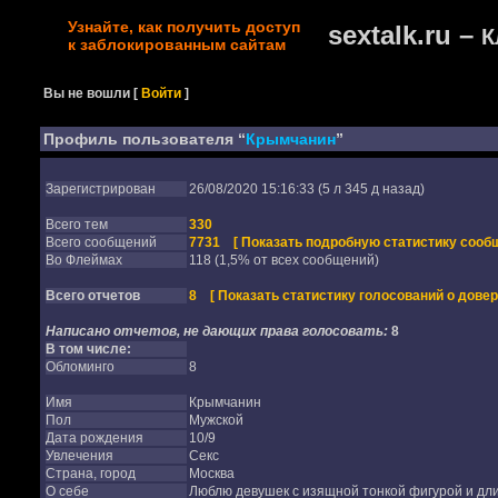
Узнайте, как получить доступ
sextalk.ru –
К
к заблокированным сайтам
Вы не вошли
[
Войти
]
Профиль пользователя “
Крымчанин
”
Зарегистрирован
26/08/2020 15:16:33 (5 л 345 д назад)
Всего тем
330
Всего сообщений
7731
[ Показать подробную статистику сообщ
Во Флеймах
118 (1,5% от всех сообщений)
Всего отчетов
8
[ Показать статистику голосований о довер
Написано отчетов, не дающих права голосовать:
8
В том числе:
Обломинго
8
Имя
Крымчанин
Пол
Мужской
Дата рождения
10/9
Увлечения
Секс
Страна, город
Москва
О себе
Люблю девушек с изящной тонкой фигурой и д