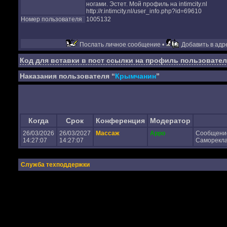
ногами. Эстет. Мой профиль на intimcity.nl
http://r.intimcity.nl/user_info.php?id=69610
Номер пользователя
1005132
Послать личное сообщение •
Добавить в адре
Код для вставки в пост ссылки на профиль пользовател
Наказания пользователя “
Крымчанин
”
Когда
Срок
Конференция
Модератор
26/03/2026
26/03/2027
Массаж
Appo
Сообщени
14:27:07
14:27:07
Самореклам
Служба техподдержки