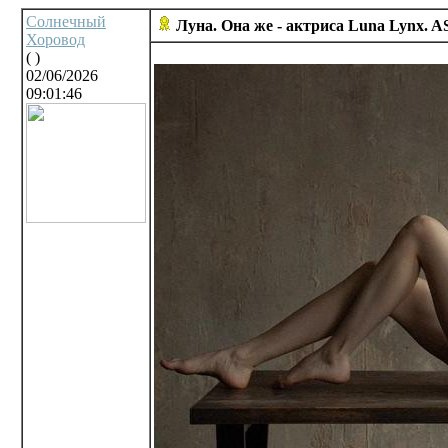
Солнечный
Луна. Она же - актриса Luna Lynx. A
Хоровод
( )
02/06/2026
09:01:46