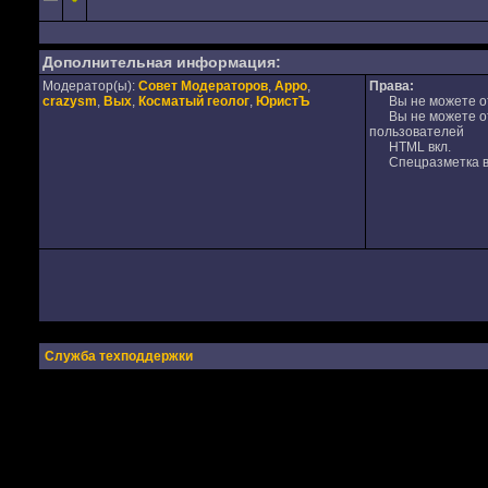
Дополнительная информация:
Модератор(ы):
Совет Модераторов
,
Appo
,
Права:
crazysm
,
Вых
,
Косматый геолог
,
ЮристЪ
Вы не можете от
Вы не можете отв
пользователей
HTML вкл.
Спецразметка в
Служба техподдержки