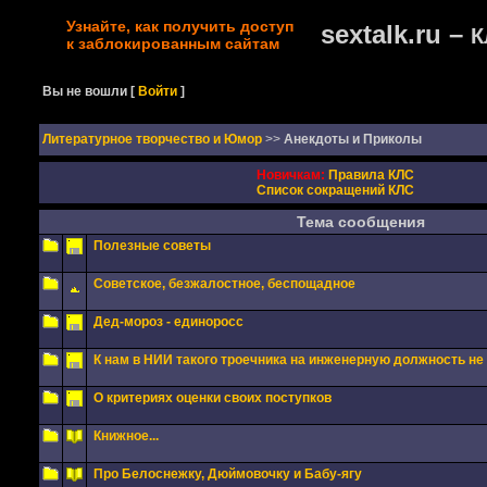
Узнайте, как получить доступ
sextalk.ru –
К
к заблокированным сайтам
Вы не вошли
[
Войти
]
Литературное творчество и Юмор
>>
Анекдоты и Приколы
Новичкам:
Правила КЛС
Список сокращений КЛС
Тема сообщения
Полезные советы
Советское, безжалостное, беспощадное
Дед-мороз - единоросс
К нам в НИИ такого троечника на инженерную должность не в
О критериях оценки своих поступков
Книжное...
Про Белоснежку, Дюймовочку и Бабу-ягу