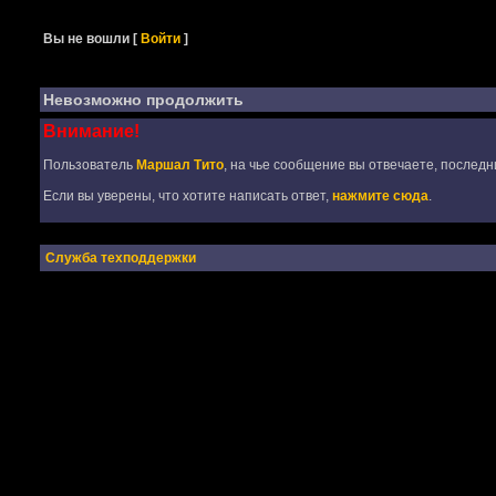
Вы не вошли
[
Войти
]
Невозможно продолжить
Внимание!
Пользователь
Маршал Тито
, на чье сообщение вы отвечаете, последн
Если вы уверены, что хотите написать ответ,
нажмите сюда
.
Служба техподдержки