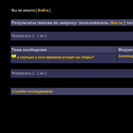
Вы не вошли
[
Войти
]
Результаты поиска по запросу: пользователь
lika.ru
[ то
Результаты 1 - 1 из 1
Тема сообщения
Форум
Заповед
а сколько у кого времени уходит на сборы?
Результаты 1 - 1 из 1
Служба техподдержки